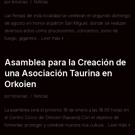
por
toriviciao
Noticias
Las fiestas de esta localidad se celebran el segundo domingo
de agosto en honor al patrón San Miguel, donde se realizan
diversos actos como procesiones, conciertos, toros de
fuego, gigantes…
Leer más »
Asamblea para la Creación de
una Asociación Taurina en
Orkoien
por
toriviciao
Noticias
La asamblea será el próximo 18 de enero a las 18.00 horas en
el Centro Cívico de Orkoien (Navarra) Con el objetivo de
fomentar, proteger y celebrar nuestra rica cultura…
Leer más »