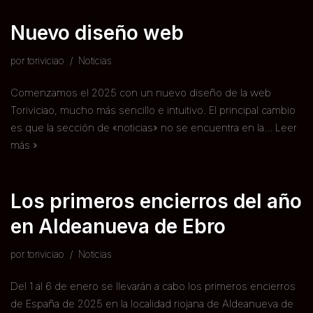
Nuevo diseño web
por
toriviciao
Noticias
Comenzamos el 2025 con un nuevo diseño de la web
Toriviciao, mucho más sencillo e intuitivo. El principal cambio
es que la sección de «noticias» no se encuentra en la…
Leer
más »
Los primeros encierros del año
en Aldeanueva de Ebro
por
toriviciao
Noticias
Del 1 al 6 de enero se llevarán a cabo los primeros encierros
de España de 2025 en la localidad riojana de Aldeanueva de