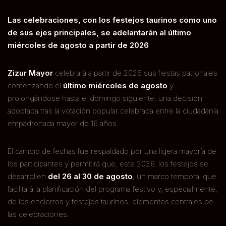
Las celebraciones, con los festejos taurinos como uno
de sus ejes principales, se adelantarán al último
miércoles de agosto a partir de 2026
Zizur Mayor
celebrará a partir de 2026 sus fiestas patronales
comenzando el
último miércoles de agosto
y
prolongándose hasta el domingo siguiente, una decisión
adoptada tras la votación popular celebrada entre la ciudadanía
empadronada mayor de 16 años.
El cambio de fechas fue respaldado por una ligera mayoría de
los participantes y permitirá que, este 2026, los festejos se
desarrollen
del 26 al 30 de agosto
, un marco temporal que
facilitará la planificación del programa festivo y, especialmente,
de los encierros y festejos taurinos, elementos centrales de
las celebraciones.