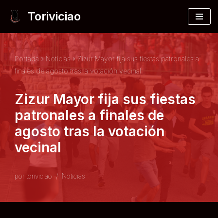
Toriviciao
Saltar
al
contenido
Portada
»
Noticias
»
Zizur Mayor fija sus fiestas patronales a
finales de agosto tras la votación vecinal
Zizur Mayor fija sus fiestas
patronales a finales de
agosto tras la votación
vecinal
por
toriviciao
Noticias